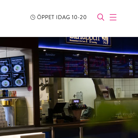
ÖPPET IDAG 10-20
ÖPPNA SÖ