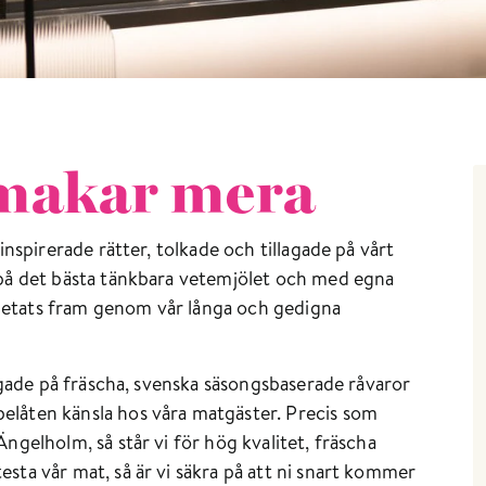
smakar mera
inspirerade rätter, tolkade och tillagade på vårt
 på det bästa tänkbara vetemjölet och med egna
etats fram genom vår långa och gedigna
lagade på fräscha, svenska säsongsbaserade råvaror
låten känsla hos våra matgäster. Precis som
ngelholm, så står vi för hög kvalitet, fräscha
sta vår mat, så är vi säkra på att ni snart kommer