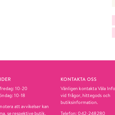
IDER
KONTAKTA OSS
redag: 10-20
Vänligen kontakta Väla Inf
öndag: 10-18
vid frågor, hittegods och
butiksinformation.
notera att avvikelser kan
a, se respektive butik.
Telefon: 042-248280