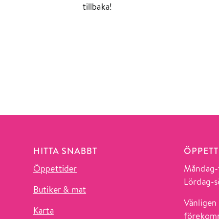
tillbaka!
HITTA SNABBT
ÖPPETT
Öppettider
Måndag-f
Lördag-s
Butiker & mat
Vänligen 
Karta
förekomm