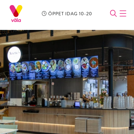
ÖPPET IDAG 10-20
ÖPPN