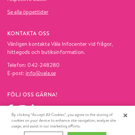
Se alla öppettider
KONTAKTA OSS
Vänligen kontakta Väla Infocenter vid frågor,
hittegods och butiksinformation.
Telefon: 042-248280
E-post:
info@vala.se
FÖLJ OSS GÄRNA!
By clicking “Accept All Cookies”, you agree to the storing of
cookies on your device to enhance site navigation, analyze site
usage, and assist in our marketing efforts.