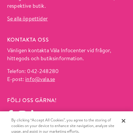
respektive butik.
Se alla öppettider
KONTAKTA OSS
Vänligen kontakta Väla Infocenter vid frågor,
hittegods och butiksinformation.
Telefon: 042-248280
E-post:
info@vala.se
FÖLJ OSS GÄRNA!
By clicking “Accept All Cookies”, you agree to the storing of
cookies on your device to enhance site navigation, analyze site
usage, and assist in our marketing efforts.