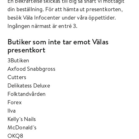
En bekräftelse skickas till dig så snart vi mottagit
din beställning. För att hämta ut presentkorten,
besök Väla Infocenter under våra öppettider.
Ingången närmast är entré 3.
Butiker som inte tar emot Välas
presentkort
3Butiken
Axfood Snabbgross
Cutters
Delikatess Deluxe
Folktandvården
Forex
Ilva
Kelly´s Nails
McDonald´s
OKQ8