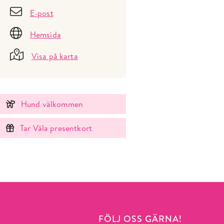
E-post
Hemsida
Visa på karta
Hund välkommen
Tar Väla presentkort
FÖLJ OSS GÄRNA!