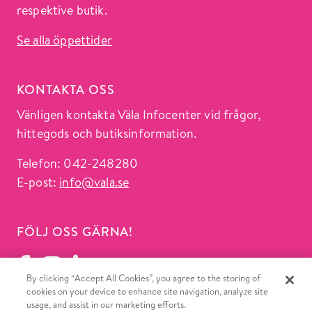
respektive butik.
Se alla öppettider
KONTAKTA OSS
Vänligen kontakta Väla Infocenter vid frågor,
hittegods och butiksinformation.
Telefon: 042-248280
E-post:
info@vala.se
FÖLJ OSS GÄRNA!
By clicking “Accept All Cookies”, you agree to the storing of
cookies on your device to enhance site navigation, analyze site
usage, and assist in our marketing efforts.