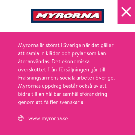
ÖPPET IDAG 10-18
ÖPPN
Sök
Myrorna är störst i Sverige när det gäller
att samla in kläder och prylar som kan
SERVICE
återanvändas. Det ekonomiska
överskottet från försäljningen går till
Frälsningsarméns sociala arbete i Sverige.
Myrornas uppdrag består också av att
bidra till en hållbar samhällsförändring
genom att få fler svenskar a
HITTA SNABBT
Öppettider
www.myrorna.se
Butiker & mat