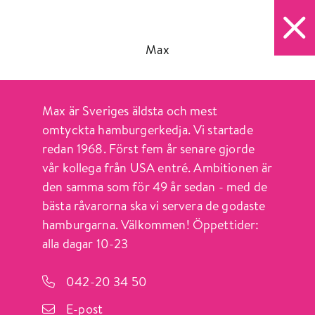
ÖPPET IDAG 10-18
ÖPPN
Max
Sök
Max är Sveriges äldsta och mest
SERVICE
omtyckta hamburgerkedja. Vi startade
redan 1968. Först fem år senare gjorde
vår kollega från USA entré. Ambitionen är
den samma som för 49 år sedan - med de
bästa råvarorna ska vi servera de godaste
hamburgarna. Välkommen! Öppettider:
alla dagar 10-23
HITTA SNABBT
Öppettider
042-20 34 50
Butiker & mat
E-post