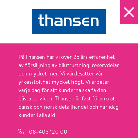
ÖPPET IDAG 10-20
ÖPPN
Sök
SERVICE
På Thansen har vi över 25 års erfarenhet
av försäljning av bilutrustning, reservdelar
och mycket mer. Vi värdesätter vår
yrkesstolthet mycket högt. Vi arbetar
varje dag för att kunderna ska få den
bästa servicen. Thansen är fast förankrat i
dansk och norsk detaljhandel och har idag
HITTA SNABBT
kunder i alla åld
Öppettider
08-403 120 00
Butiker & mat