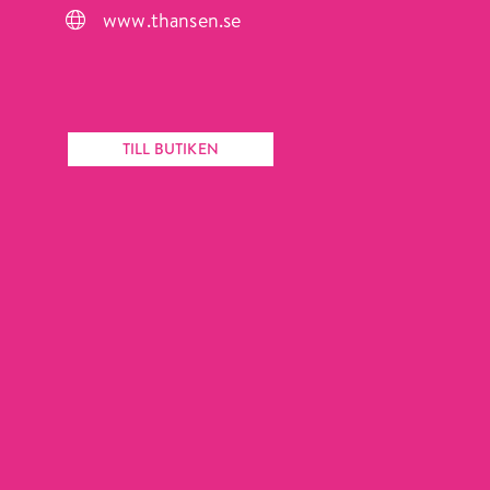
www.thansen.se
Karta
Hitta hit
Köp presentkort
TILL BUTIKEN
Information om cookies
ÖPPETTIDER
Måndag-fredag: 10-20
Lördag-söndag: 10-18
Vänligen notera att avvikelser kan förekomma, se
respektive butik.
Se alla öppettider