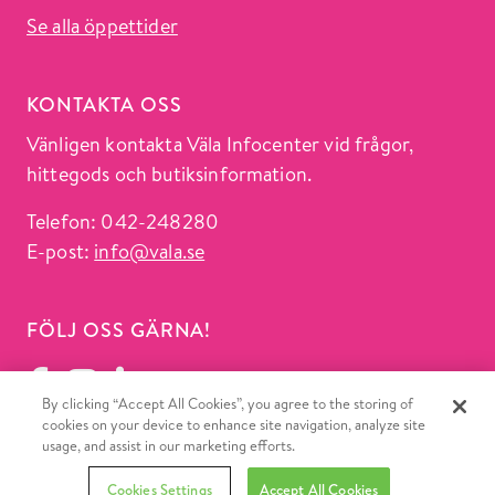
Se alla öppettider
KONTAKTA OSS
Vänligen kontakta Väla Infocenter vid frågor,
hittegods och butiksinformation.
Telefon: 042-248280
E-post:
info@vala.se
FÖLJ OSS GÄRNA!
By clicking “Accept All Cookies”, you agree to the storing of
cookies on your device to enhance site navigation, analyze site
usage, and assist in our marketing efforts.
Cookies Settings
Accept All Cookies